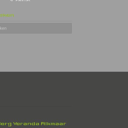
St. Pancras
Tuinkamer met
eken
berging
Warmenhuizen
erg Veranda Alkmaar