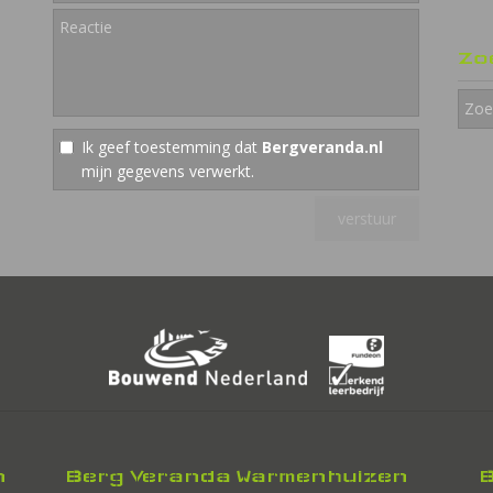
Zo
Ik geef toestemming dat
Bergveranda.nl
mijn gegevens verwerkt.
n
Berg Veranda Warmenhuizen
B