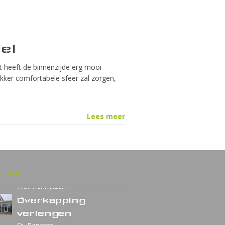
el
t heeft de binnenzijde erg mooi
kker comfortabele sfeer zal zorgen,
Lees meer
Veranda landelijke
euws
stijl
Warmenhuizen
Overkapping
verlengen