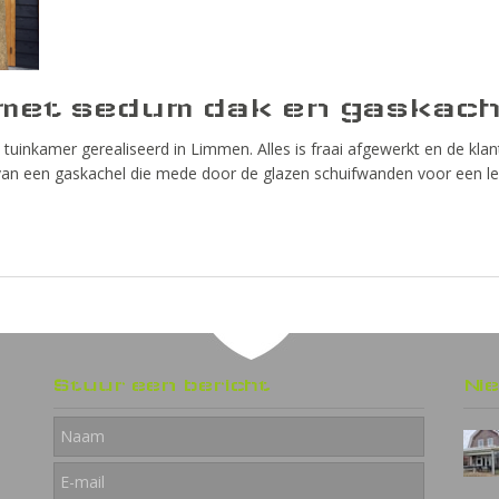
 met sedum dak en gaskach
inkamer gerealiseerd in Limmen. Alles is fraai afgewerkt en de klan
 van een gaskachel die mede door de glazen schuifwanden voor een le
Stuur een bericht
Ni