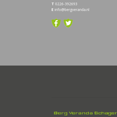
T
0226-392693
E
info@bergveranda.nl
Berg Veranda Schage