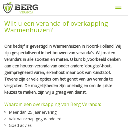
Wilt u een veranda of overkapping
Berg Veranda, uw veranda specialist
Procedure
Warmenhuizen?
Ons bedrijf is gevestigd in Warmenhuizen in Noord-Holland. Wij
Home
Zoeken
Nieuws
Bellen
E-
zijn gespecialiseerd in het bouwen van veranda’s. Wij maken
veranda’s in alle soorten en maten. U kunt bijvoorbeeld denken
aan een houten veranda van onder andere 'douglas'-hout,
geïmpregneerd vuren, eikenhout maar ook van kunststo
f.
Tevens zijn er vele opties om het genot van uw veranda te
vergroten. De mogelijkheden zijn oneindig en om de juiste
keuzes te maken, zijn wij u graag van dienst.
Waarom een overkapping van Berg Veranda:
Meer dan 25 jaar ervaring
Vakmanschap gegarandeerd
Goed advies