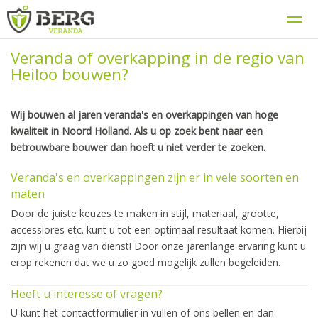
Veranda of overkapping in de regio van
Berg Veranda, uw veranda specialist
Procedure
Heiloo bouwen?
Wij bouwen al jaren veranda's en overkappingen van hoge
Home
Zoeken
Nieuws
Bellen
E-
kwaliteit in Noord Holland. Als u op zoek bent naar een
betrouwbare bouwer dan hoeft u niet verder te zoeken.
Veranda's en overkappingen zijn er in vele soorten en
maten
Door de juiste keuzes te maken in stijl, materiaal, grootte,
accessiores etc. kunt u tot een optimaal resultaat komen. Hierbij
zijn wij u graag van dienst! Door onze jarenlange ervaring kunt u
erop rekenen dat we u zo goed mogelijk zullen begeleiden.
Heeft u interesse of vragen?
U kunt het contactformulier in vullen of ons bellen en dan