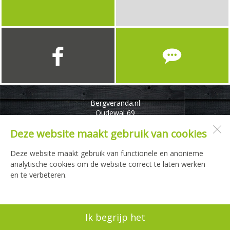
Bergveranda.nl
Oudewal 69
1749 CB
Warmenhuizen
Deze website maakt gebruik van cookies
Deze website maakt gebruik van functionele en anonieme
Open desktopversie
analytische cookies om de website correct te laten werken
en te verbeteren.
JuRstijl |
Ziber DS4
Ik begrijp het