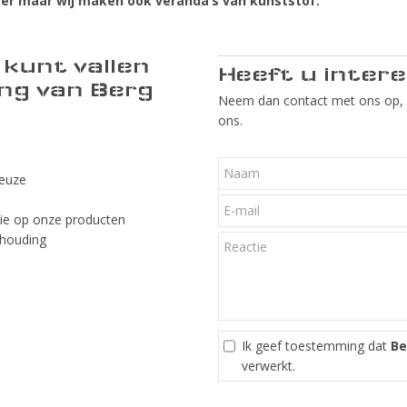
eer maar wij maken ook veranda’s van kunststof.
kunt vallen
Heeft u inter
ng van Berg
Neem dan contact met ons op,
ons.
keuze
tie op onze producten
erhouding
Ik geef toestemming dat
Be
verwerkt.