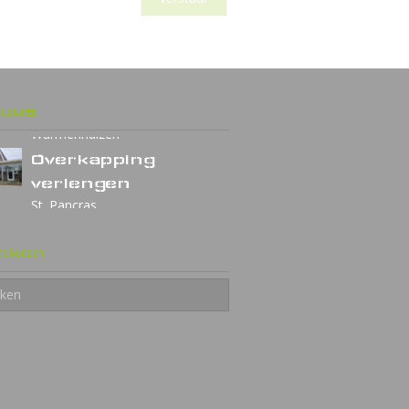
Veranda landelijke
euws
stijl
Warmenhuizen
Overkapping
verlengen
St. Pancras
Tuinkamer met
eken
berging
Warmenhuizen