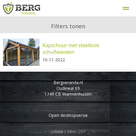
Berg Veranda, uw veranda specialist
Procedure
Filters tonen
Kapschuur met steellook
Home
Zoeken
Nieuws
Bellen
E-
schuifwanden
10-11-2022
Bergveranda.nl
Oudewal 69
1749 CB
Warmenhuizen
Open desktopversie
JuRstijl |
Ziber DS4