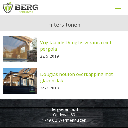
Berg Veranda, uw veranda specialist
Procedure
Filters tonen
Vrijstaande Douglas veranda met
Home
Zoeken
Nieuws
Bellen
E-
pergola
22-5-2019
Douglas houten overkapping met
glazen dak
26-2-2018
Bergveranda.nl
Oudewal 69
1749 CB
Warmenhuizen