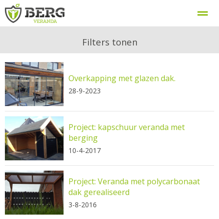
Berg Veranda, uw veranda specialist
Procedure
Filters tonen
Overkapping met glazen dak.
Home
Zoeken
Nieuws
Bellen
E-
28-9-2023
Project: kapschuur veranda met
berging
10-4-2017
Project: Veranda met polycarbonaat
dak gerealiseerd
3-8-2016