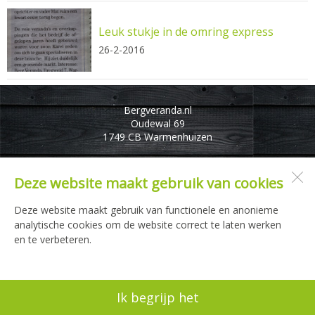
Leuk stukje in de omring express
26-2-2016
Bergveranda.nl
Oudewal 69
1749 CB
Warmenhuizen
Deze website maakt gebruik van cookies
Open desktopversie
Deze website maakt gebruik van functionele en anonieme
analytische cookies om de website correct te laten werken
JuRstijl |
Ziber DS4
en te verbeteren.
Ik begrijp het