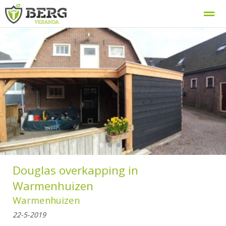
Berg Veranda, uw veranda specialist
Procedure
Home
Zoeken
Nieuws
Bellen
E-
●
●
●
●
Douglas overkapping in
Warmenhuizen
Warmenhuizen
22-5-2019