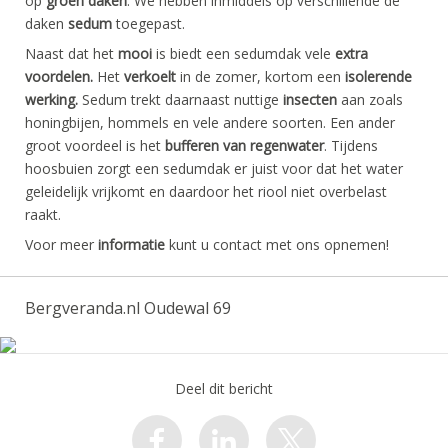
op
groen daken
. We hebben inmiddels op verschillende de
daken
sedum
toegepast.
Naast dat het
mooi
is biedt een sedumdak vele
extra
voordelen.
Het
verkoelt
in de zomer, kortom een
isolerende
werking.
Sedum trekt daarnaast nuttige
insecten
aan zoals
honingbijen, hommels en vele andere soorten. Een ander
groot voordeel is het
bufferen van regenwater
. Tijdens
hoosbuien zorgt een sedumdak er juist voor dat het water
geleidelijk vrijkomt en daardoor het riool niet overbelast
raakt.
Voor meer
informatie
kunt u contact met ons opnemen!
Bergveranda.nl Oudewal 69
Deel dit bericht