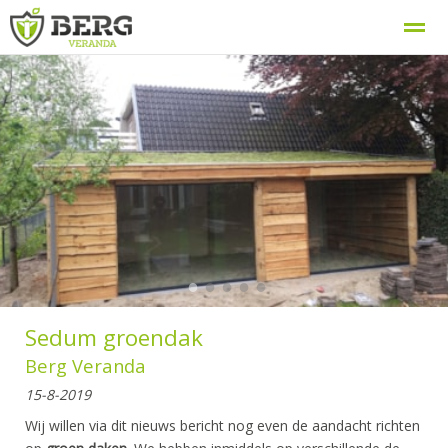
Berg Veranda, uw veranda specialist
Procedure
Home
Zoeken
Nieuws
Bellen
E-
●
●
●
●
●
Sedum groendak
Berg Veranda
15-8-2019
Wij willen via dit nieuws bericht nog even de aandacht richten