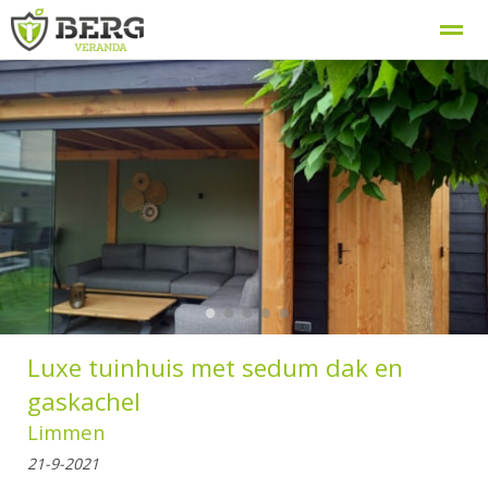
Berg Veranda, uw veranda specialist
Procedure
Home
Zoeken
Nieuws
Bellen
E-
●
●
●
●
●
Luxe tuinhuis met sedum dak en
gaskachel
Limmen
21-9-2021