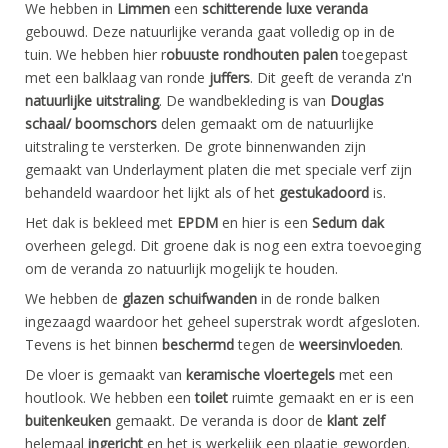
We hebben in
Limmen
een
schitterende luxe veranda
gebouwd. Deze natuurlijke veranda gaat volledig op in de
tuin. We hebben hier r
obuuste rondhouten palen
toegepast
met een balklaag van ronde
juffers
. Dit geeft de veranda z'n
natuurlijke uitstraling
. De wandbekleding is van
Douglas
schaal/ boomschors
delen gemaakt om de natuurlijke
uitstraling te versterken. De grote binnenwanden zijn
gemaakt van Underlayment platen die met speciale verf zijn
behandeld waardoor het lijkt als of het
gestukadoord
is.
Het dak is bekleed met
EPDM
en hier is een
Sedum dak
overheen gelegd. Dit groene dak is nog een extra toevoeging
om de veranda zo natuurlijk mogelijk te houden.
We hebben de
glazen schuifwanden
in de ronde balken
ingezaagd waardoor het geheel superstrak wordt afgesloten.
Tevens is het binnen
beschermd
tegen de
weersinvloeden
.
De vloer is gemaakt van
keramische vloertegels
met een
houtlook. We hebben een
toilet
ruimte gemaakt en er is een
buitenkeuken
gemaakt. De veranda is door de
klant zelf
helemaal
ingericht
en het is werkelijk een plaatje geworden.