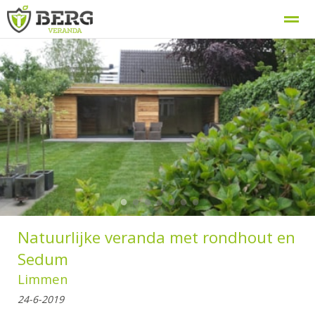
Berg Veranda, uw veranda specialist
Procedure
Home
Zoeken
Nieuws
Bellen
E-
●
●
●
●
●
●
●
Natuurlijke veranda met rondhout en
Sedum
Limmen
24-6-2019