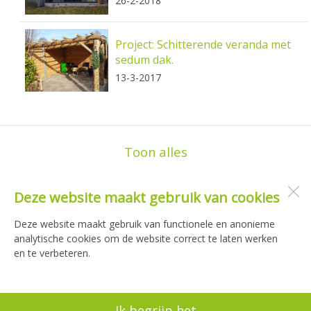
26-2-2018
Project: Schitterende veranda met
sedum dak.
13-3-2017
Toon alles
Deze website maakt gebruik van cookies
Bergveranda.nl
Oudewal 69
Deze website maakt gebruik van functionele en anonieme
1749 CB
Warmenhuizen
analytische cookies om de website correct te laten werken
en te verbeteren.
Open desktopversie
Ik begrijp het