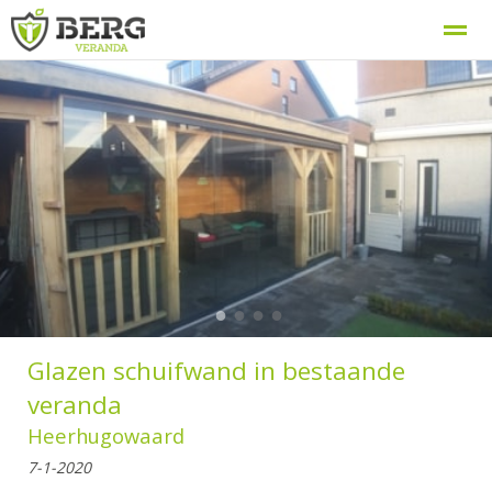
Berg Veranda, uw veranda specialist
Procedure
Home
Zoeken
Nieuws
Bellen
E-
●
●
●
●
Glazen schuifwand in bestaande
veranda
Heerhugowaard
7-1-2020